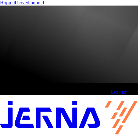
Hopp til hovedinnhold
Fri frakt over 800,-* | Klikk&hent 1 time | Retur i butikk
-
Les mer