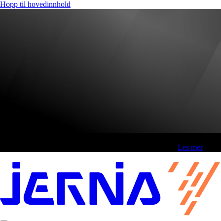
Hopp til hovedinnhold
Fri frakt over 800,-* | Klikk&hent 1 time | Retur i butikk
-
Les mer