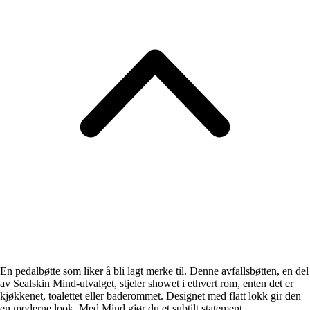
En pedalbøtte som liker å bli lagt merke til. Denne avfallsbøtten, en del
av Sealskin Mind-utvalget, stjeler showet i ethvert rom, enten det er
kjøkkenet, toalettet eller baderommet. Designet med flatt lokk gir den
en moderne look. Med Mind gjør du et subtilt statement.