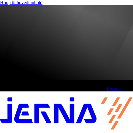
Hopp til hovedinnhold
Fri frakt over 800,-* | Klikk&hent 1 time | Retur i butikk
-
Les mer