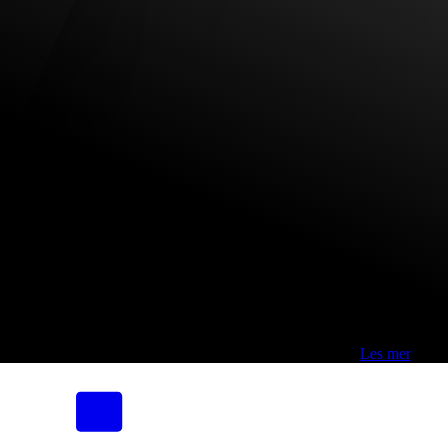
Fri frakt over 800,-* | Klikk&hent 1 time | Retur i butikk
-
Les mer