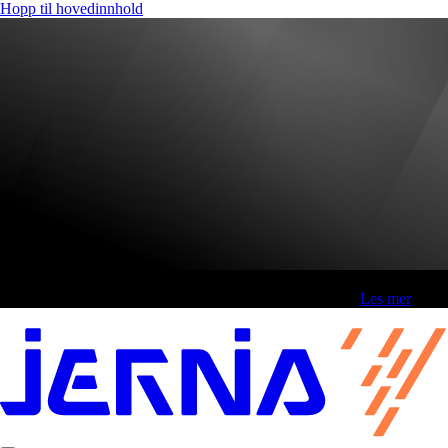
Hopp til hovedinnhold
Fri frakt over 800,-* | Klikk&hent 1 time | Retur i butikk
-
Les mer