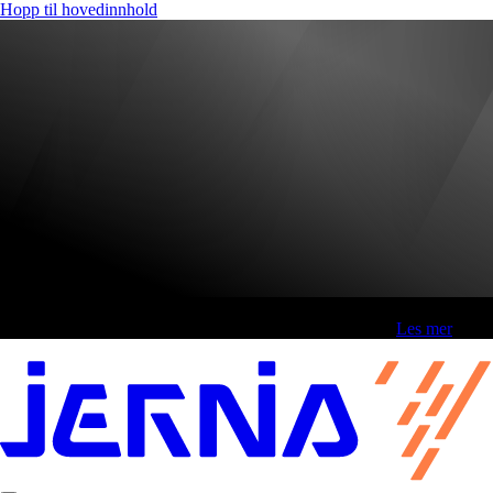
Hopp til hovedinnhold
Fri frakt over 800,-* | Klikk&hent 1 time | Retur i butikk
-
Les mer