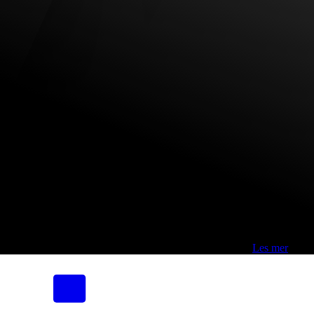
Fri frakt over 800,-* | Klikk&hent 1 time | Retur i butikk
-
Les mer