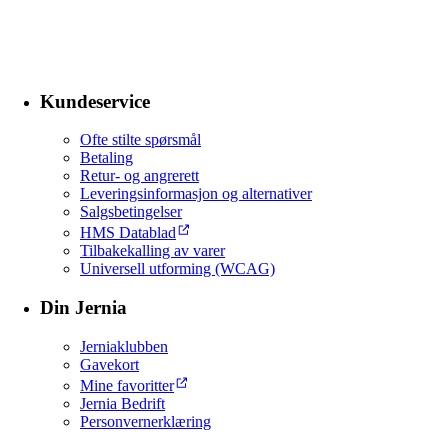
Kundeservice
Ofte stilte spørsmål
Betaling
Retur- og angrerett
Leveringsinformasjon og alternativer
Salgsbetingelser
HMS Datablad
Tilbakekalling av varer
Universell utforming (WCAG)
Din Jernia
Jerniaklubben
Gavekort
Mine favoritter
Jernia Bedrift
Personvernerklæring