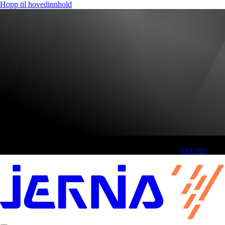
Hopp til hovedinnhold
Fri frakt over 800,-* | Klikk&hent 1 time | Retur i butikk
-
Les mer