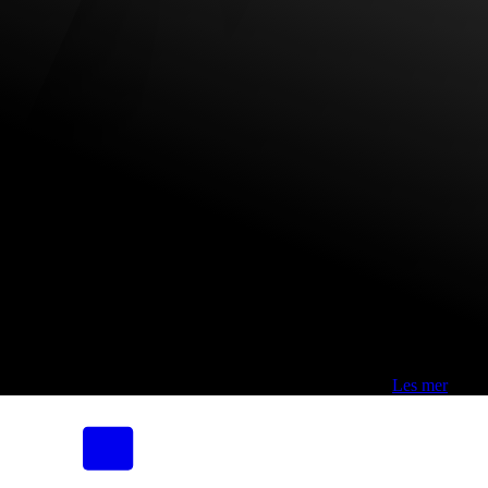
Fri frakt over 800,-* | Klikk&hent 1 time | Retur i butikk
-
Les mer