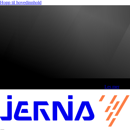
Hopp til hovedinnhold
Fri frakt over 800,-* | Klikk&hent 1 time | Retur i butikk
-
Les mer