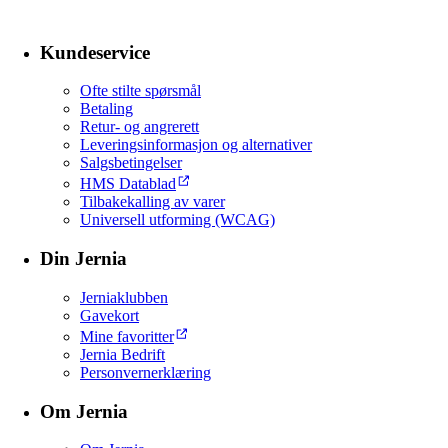
Kundeservice
Ofte stilte spørsmål
Betaling
Retur- og angrerett
Leveringsinformasjon og alternativer
Salgsbetingelser
HMS Datablad
Tilbakekalling av varer
Universell utforming (WCAG)
Din Jernia
Jerniaklubben
Gavekort
Mine favoritter
Jernia Bedrift
Personvernerklæring
Om Jernia