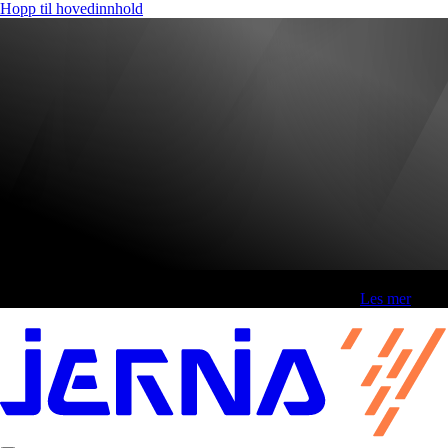
Hopp til hovedinnhold
Fri frakt over 800,-* | Klikk&hent 1 time | Retur i butikk
-
Les mer