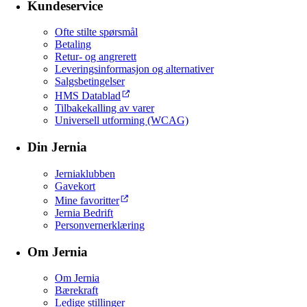
Kundeservice
Ofte stilte spørsmål
Betaling
Retur- og angrerett
Leveringsinformasjon og alternativer
Salgsbetingelser
HMS Datablad
Tilbakekalling av varer
Universell utforming (WCAG)
Din Jernia
Jerniaklubben
Gavekort
Mine favoritter
Jernia Bedrift
Personvernerklæring
Om Jernia
Om Jernia
Bærekraft
Ledige stillinger