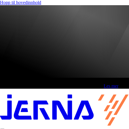
Hopp til hovedinnhold
Fri frakt over 800,-* | Klikk&hent 1 time | Retur i butikk
-
Les mer