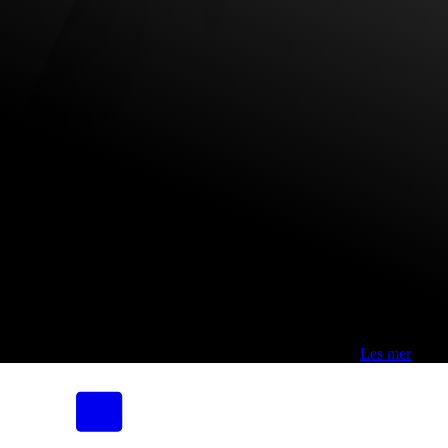
Fri frakt over 800,-* | Klikk&hent 1 time | Retur i butikk
-
Les mer