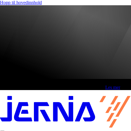
Hopp til hovedinnhold
Fri frakt over 800,-* | Klikk&hent 1 time | Retur i butikk
-
Les mer