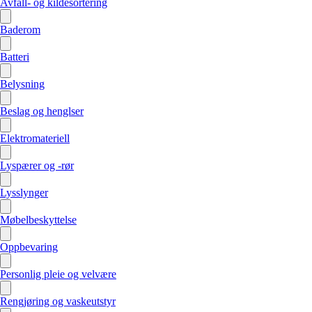
Avfall- og kildesortering
Baderom
Batteri
Belysning
Beslag og henglser
Elektromateriell
Lyspærer og -rør
Lysslynger
Møbelbeskyttelse
Oppbevaring
Personlig pleie og velvære
Rengjøring og vaskeutstyr