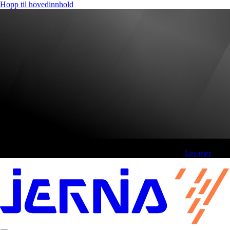
Hopp til hovedinnhold
Fri frakt over 800,-* | Klikk&hent 1 time | Retur i butikk
-
Les mer