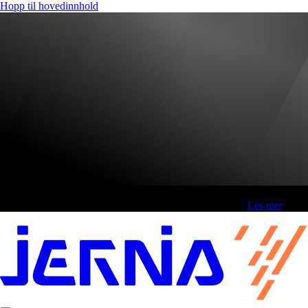
Hopp til hovedinnhold
Fri frakt over 800,-* | Klikk&hent 1 time | Retur i butikk
-
Les mer