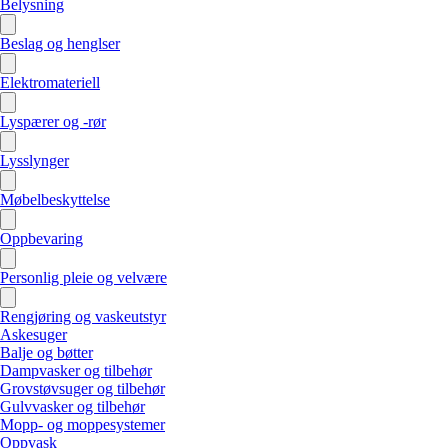
Belysning
Beslag og henglser
Elektromateriell
Lyspærer og -rør
Lysslynger
Møbelbeskyttelse
Oppbevaring
Personlig pleie og velvære
Rengjøring og vaskeutstyr
Askesuger
Balje og bøtter
Dampvasker og tilbehør
Grovstøvsuger og tilbehør
Gulvvasker og tilbehør
Mopp- og moppesystemer
Oppvask