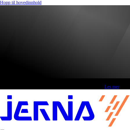
Hopp til hovedinnhold
Fri frakt over 800,-* | Klikk&hent 1 time | Retur i butikk
-
Les mer