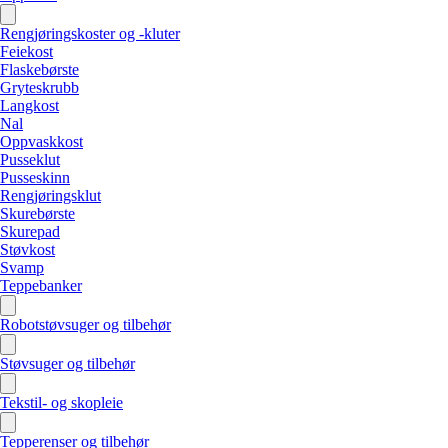
Rengjøringskoster og -kluter
Feiekost
Flaskebørste
Gryteskrubb
Langkost
Nal
Oppvaskkost
Pusseklut
Pusseskinn
Rengjøringsklut
Skurebørste
Skurepad
Støvkost
Svamp
Teppebanker
Robotstøvsuger og tilbehør
Støvsuger og tilbehør
Tekstil- og skopleie
Tepperenser og tilbehør