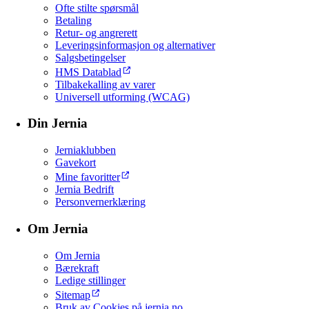
Ofte stilte spørsmål
Betaling
Retur- og angrerett
Leveringsinformasjon og alternativer
Salgsbetingelser
HMS Datablad
Tilbakekalling av varer
Universell utforming (WCAG)
Din Jernia
Jerniaklubben
Gavekort
Mine favoritter
Jernia Bedrift
Personvernerklæring
Om Jernia
Om Jernia
Bærekraft
Ledige stillinger
Sitemap
Bruk av Cookies på jernia.no