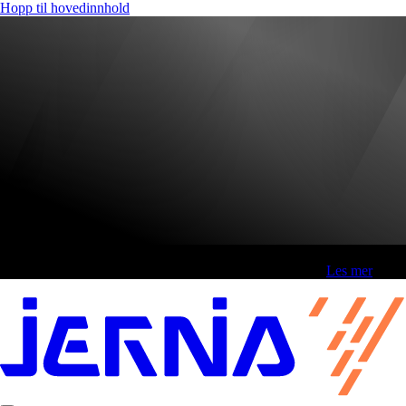
Hopp til hovedinnhold
Fri frakt over 800,-* | Klikk&hent 1 time | Retur i butikk
-
Les mer