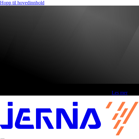
Hopp til hovedinnhold
Fri frakt over 800,-* | Klikk&hent 1 time | Retur i butikk
-
Les mer