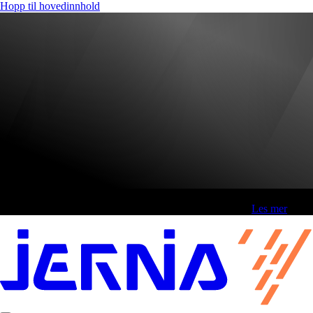
Hopp til hovedinnhold
Fri frakt over 800,-* | Klikk&hent 1 time | Retur i butikk
-
Les mer