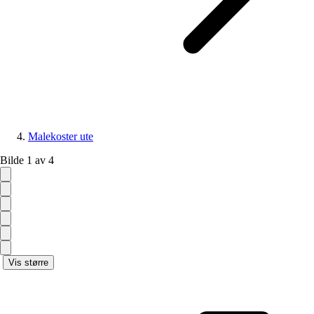
Malekoster ute
Bilde 1 av 4
Vis større