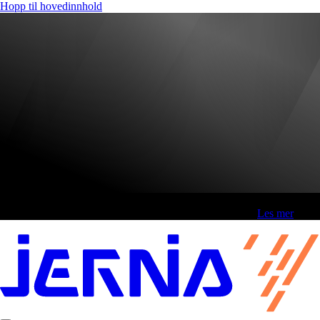
Hopp til hovedinnhold
Fri frakt over 800,-* | Klikk&hent 1 time | Retur i butikk
-
Les mer