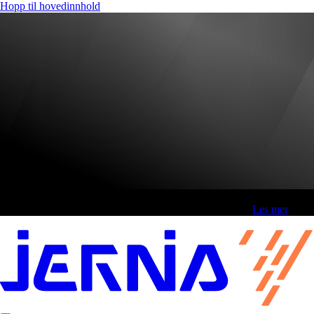
Hopp til hovedinnhold
Fri frakt over 800,-* | Klikk&hent 1 time | Retur i butikk
-
Les mer