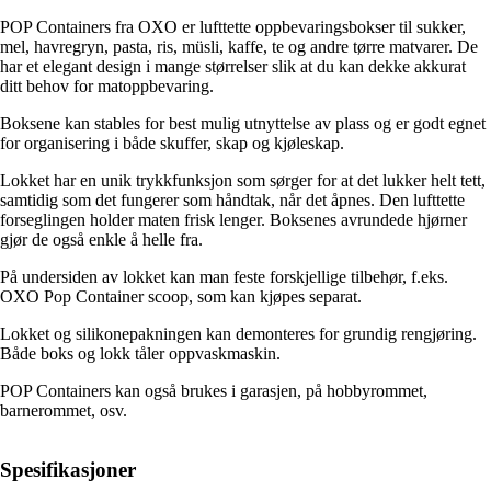
POP Containers fra OXO er lufttette oppbevaringsbokser til sukker,
mel, havregryn, pasta, ris, müsli, kaffe, te og andre tørre matvarer. De
har et elegant design i mange størrelser slik at du kan dekke akkurat
ditt behov for matoppbevaring.
Boksene kan stables for best mulig utnyttelse av plass og er godt egnet
for organisering i både skuffer, skap og kjøleskap.
Lokket har en unik trykkfunksjon som sørger for at det lukker helt tett,
samtidig som det fungerer som håndtak, når det åpnes. Den lufttette
forseglingen holder maten frisk lenger. Boksenes avrundede hjørner
gjør de også enkle å helle fra.
På undersiden av lokket kan man feste forskjellige tilbehør, f.eks.
OXO Pop Container scoop, som kan kjøpes separat.
Lokket og silikonepakningen kan demonteres for grundig rengjøring.
Både boks og lokk tåler oppvaskmaskin.
POP Containers kan også brukes i garasjen, på hobbyrommet,
barnerommet, osv.
Spesifikasjoner