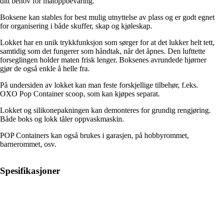
ditt behov for matoppbevaring.
Boksene kan stables for best mulig utnyttelse av plass og er godt egnet
for organisering i både skuffer, skap og kjøleskap.
Lokket har en unik trykkfunksjon som sørger for at det lukker helt tett,
samtidig som det fungerer som håndtak, når det åpnes. Den lufttette
forseglingen holder maten frisk lenger. Boksenes avrundede hjørner
gjør de også enkle å helle fra.
På undersiden av lokket kan man feste forskjellige tilbehør, f.eks.
OXO Pop Container scoop, som kan kjøpes separat.
Lokket og silikonepakningen kan demonteres for grundig rengjøring.
Både boks og lokk tåler oppvaskmaskin.
POP Containers kan også brukes i garasjen, på hobbyrommet,
barnerommet, osv.
Spesifikasjoner