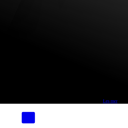
Fri frakt over 800,-* | Klikk&hent 1 time | Retur i butikk
-
Les mer