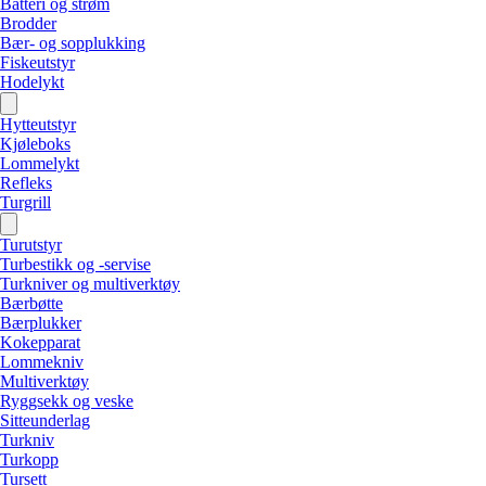
Batteri og strøm
Brodder
Bær- og sopplukking
Fiskeutstyr
Hodelykt
Hytteutstyr
Kjøleboks
Lommelykt
Refleks
Turgrill
Turutstyr
Turbestikk og -servise
Turkniver og multiverktøy
Bærbøtte
Bærplukker
Kokepparat
Lommekniv
Multiverktøy
Ryggsekk og veske
Sitteunderlag
Turkniv
Turkopp
Tursett