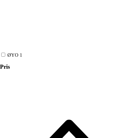
ØYO
1
Pris