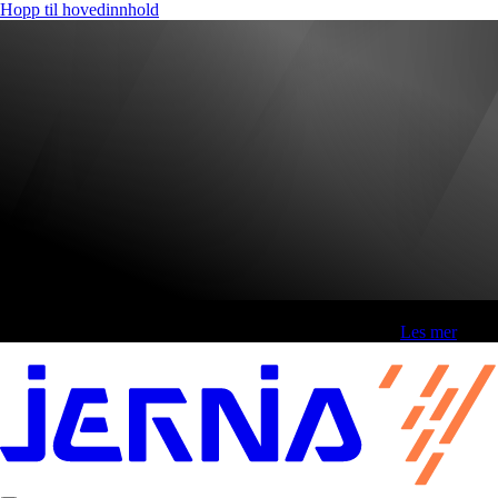
Hopp til hovedinnhold
Fri frakt over 800,-* | Klikk&hent 1 time | Retur i butikk
-
Les mer