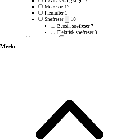
Løvblåser- og suger
7
Motorsag
13
Plenlufter
1
Snøfreser
10
Bensin snøfreser
7
Elektrisk snøfreser
3
Hageredskap
179
Beskjæring
44
Merke
Beskjæringssaks
8
Grensag
9
Grensaks
12
Ljå
1
Manuell hekksaks
1
Øks
13
Bilspade
3
Spade
3
Hageredskapssett
10
Hakker og krafser
12
Kost
10
Presenning
6
Raker og river
31
Skaft
9