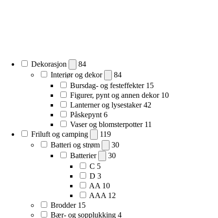
Dekorasjon
84
Interiør og dekor
84
Bursdag- og festeffekter
15
Figurer, pynt og annen dekor
10
Lanterner og lysestaker
42
Påskepynt
6
Vaser og blomsterpotter
11
Friluft og camping
119
Batteri og strøm
30
Batterier
30
C
5
D
3
AA
10
AAA
12
Brodder
15
Bær- og sopplukking
4