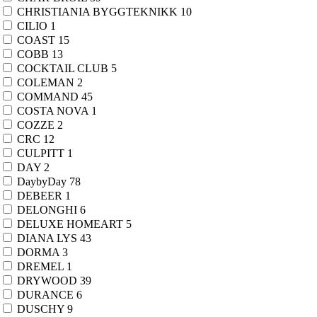
CHRISTIANIA BYGGTEKNIKK
10
Bakerist
6
CILIO
1
Bakesett
3
COAST
15
Baketrinse
3
COBB
13
Deigskrape
10
COCKTAIL CLUB
5
Hevekurv
3
COLEMAN
2
Kakedeler
6
COMMAND
45
Kakefolie
8
COSTA NOVA
1
Kakeform
10
COZZE
2
Kakenål
2
CRC
12
Kakepenn
3
CULPITT
1
Kakepresse
2
DAY
2
Kakepynt
236
DaybyDay
78
Kakepynt - spiselig
3
DEBEER
1
Kakespray
1
DELONGHI
6
Kaketine
3
DELUXE HOMEART
5
Kakeunderlag
4
DIANA LYS
43
Kjevle
19
DORMA
3
Kransekakeform
2
DREMEL
1
Kremsprøyte
2
DRYWOOD
39
Makronmatte
1
DURANCE
6
Melkost
2
DUSCHY
9
Palettkniv
7