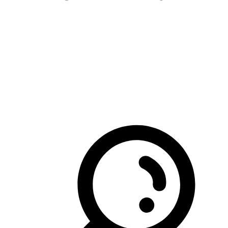
Snøredskap
23
Snørydder
7
Spade
18
Kantskjærer
2
Plantespade
1
Rett spade
4
Stikkspade
11
Takrennerenser
4
Trillebor
9
Hageslange
14
Vanning
14
Høytrykkspyler
18
Høytrykkspyler
18
Insektsmiddel
43
Skadedyrbekjempelse
43
Krannøkkel
7
Vanning
7
Lys og lysslynger
76
Dekorlys
2
Lysslynge
74
Postkasser og skilt
57
Dørskilt
4