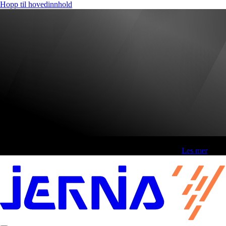
Hopp til hovedinnhold
Fri frakt over 800,-* | Klikk&hent 1 time | Retur i butikk
-
Les mer