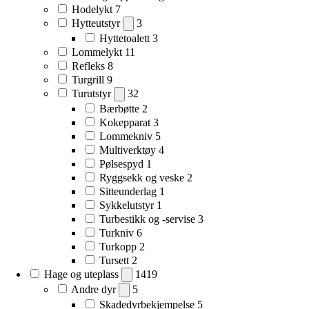
Hodelykt
7
Hytteutstyr
3
Hyttetoalett
3
Lommelykt
11
Refleks
8
Turgrill
9
Turutstyr
32
Bærbøtte
2
Kokepparat
3
Lommekniv
5
Multiverktøy
4
Pølsespyd
1
Ryggsekk og veske
2
Sitteunderlag
1
Sykkelutstyr
1
Turbestikk og -servise
3
Turkniv
6
Turkopp
2
Tursett
2
Hage og uteplass
1419
Andre dyr
5
Skadedyrbekjempelse
5