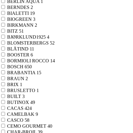
BERLIN AQUA
1
Telys
4
BERNDES
2
Tilbehør til stearinlys
2
BIALETTI
19
Servietter og bordtekstiler
213
BIOGREEN
3
Bordbrikker
25
BIRKMANN
2
Duk
3
BITZ
51
Servietter
185
BJØRKLUND1925
4
Tepper og puter
1
BLOMSTERBERGS
52
Pute og putetrekk
1
BLÅTIND
11
Kjøkken og borddekking
3305
BOOSTER
6
Baking og tilbehør
663
BORMIOLI ROCCO
14
Bakeboller
82
BOSCH
650
Bakeform
136
BRABANTIA
15
Brød- og bakeformer
25
BRAUN
2
Kakeutstikker
49
BRIX
1
Konfektform
18
BRUSLETTO
1
Langpanne
13
BUILT
3
Springform
29
BUTINOX
49
Baketilbehør
395
CACAS
424
CAMELBAK
9
Bakematte
6
CASCO
58
Bakepapir
1
CEMO GOURMET
40
Bakepensel
7
CHAR-BROIL
39
Bakepinne
8