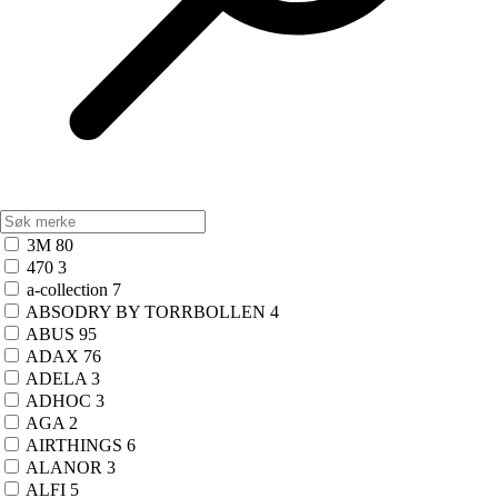
Husnummer
23
Postkasser
30
Skadedyrbekjempelse
49
Insektsnett
11
Maurmiddel
11
Musefeller
14
Rottefeller
8
Sneglegift
2
Sølv- og skjeggkrefelle
3
Vanning
61
Pakninger til kran
4
3M
80
Reparasjonskobling
3
470
3
Slangekobling
21
a-collection
7
Slangetrommel
5
ABSODRY BY TORRBOLLEN
4
Strålepistol
8
ABUS
95
Vanningscomputer
1
ADAX
76
Vanningssystem
2
ADELA
3
Vannkanne
8
ADHOC
3
Vannpumpe
1
AGA
2
Vannspreder
8
AIRTHINGS
6
Vinterredskap
10
ALANOR
3
Strømiddel og issmelt
10
ALFI
5