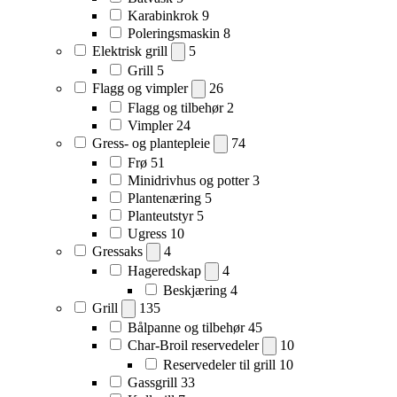
Karabinkrok
9
Poleringsmaskin
8
Elektrisk grill
5
Grill
5
Flagg og vimpler
26
Flagg og tilbehør
2
Vimpler
24
Gress- og plantepleie
74
Frø
51
Minidrivhus og potter
3
Plantenæring
5
Planteutstyr
5
Ugress
10
Gressaks
4
Hageredskap
4
Beskjæring
4
Grill
135
Bålpanne og tilbehør
45
Char-Broil reservedeler
10
Reservedeler til grill
10
Gassgrill
33