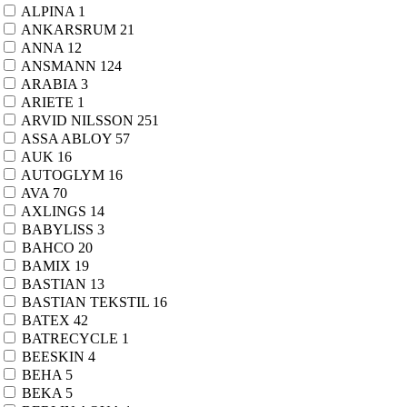
Interiør og dekor
409
ALPINA
1
Dørmatter
40
ANKARSRUM
21
Antisklimatte
5
ANNA
12
Juletre og pynt
51
ANSMANN
124
ARABIA
3
Adventslys
2
ARIETE
1
Julebelysning
2
ARVID NILSSON
251
Julebelysning
17
ASSA ABLOY
57
Adventsstjerne
12
AUK
16
Lucialys
2
AUTOGLYM
16
Lysslynge
3
AVA
70
Julekalender
1
AXLINGS
14
Julepynt
19
BABYLISS
3
Juletrepynt
3
BAHCO
20
Nisser og figurer
16
BAMIX
19
Juletre
8
BASTIAN
13
Tilbehør til juletre
4
BASTIAN TEKSTIL
16
Lys og lysslynger
104
BATEX
42
Fakkel og gravlys
8
BATRECYCLE
1
Kronelys
31
BEESKIN
4
Kubbelys
11
BEHA
5
Lampe
23
BEKA
5
Led-stearinlys
25