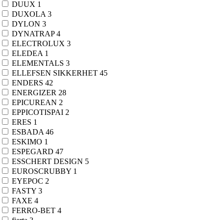
DUUX
1
Sil
6
DUXOLA
3
Sprøyteposer
8
DYLON
3
Sprøyteposesett
3
DYNATRAP
4
Sprøytetipper
20
ELECTROLUX
3
Bollesett
3
ELEDEA
1
Bakeboller
3
ELEMENTALS
3
Kakeingredienser
12
ELLEFSEN SIKKERHET
45
Candy melt
3
ENDERS
42
Kakemiks
1
ENERGIZER
28
Smaker og essenser
6
EPICUREAN
2
Smeltesjokolade
2
EPPICOTISPAI
2
Konditorfarge
18
ERES
1
Lokk til bakebolle
17
ESBADA
46
Bakeboller
17
ESKIMO
1
Barneservise
11
ESPEGARD
47
Servise
11
ESSCHERT DESIGN
5
Bestikk
68
EUROSCRUBBY
1
Barnebestikk
8
EYEPOC
2
Bestikksett
19
FASTY
3
Biffbestikk
8
FAXE
4
Dessertbestikk
9
FERRO-BET
4
Serveringsbestikk
17