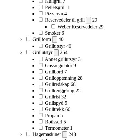
Kullgrill
7
Pelletsgrill
1
Pizzaovn
4
Reservedeler til grill
29
Weber Reservedeler
29
Smoker
6
Grillform
40
Grillutstyr
40
Grillutstyr
254
Annet grillutstyr
3
Gassregulator
9
Grillbord
7
Grillopptenning
28
Grillredskap
68
Grillrengjøring
25
Grillrist
32
Grillspyd
5
Grilltrekk
66
Propan
5
Rotisseri
5
Termometer
1
Hagemaskiner
248