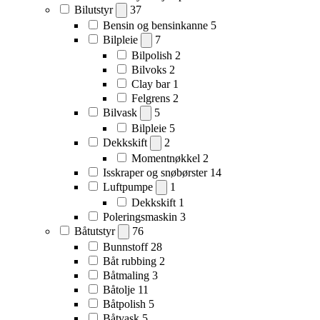
Bilutstyr
37
Bensin og bensinkanne
5
Bilpleie
7
Bilpolish
2
Bilvoks
2
Clay bar
1
Felgrens
2
Bilvask
5
Bilpleie
5
Dekkskift
2
Momentnøkkel
2
Isskraper og snøbørster
14
Luftpumpe
1
Dekkskift
1
Poleringsmaskin
3
Båtutstyr
76
Bunnstoff
28
Båt rubbing
2
Båtmaling
3
Båtolje
11
Båtpolish
5
Båtvask
5