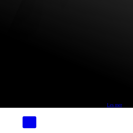
Fri frakt over 800,-* | Klikk&hent 1 time | Retur i butikk
-
Les mer