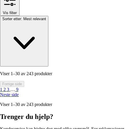
Vis filter
Sorter etter:
Mest relevant
Viser 1–30 av 243 produkter
Forrige side
1
2
3
…
9
Neste side
Viser 1–30 av 243 produkter
Trenger du hjelp?
Kundeservice kan hjelpe deg med ulike spørsmål. For reklamasjoner,