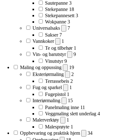
Sautepanne
3
Stekepanne
18
Stekepannesett
3
Wokpanne
3
Universalsaks
7
Sakser
7
Vannkoker
1
Te og tilbehør
1
Vin- og barutstyr
9
Vinutstyr
9
Maling og oppussing
19
Eksteriørmaling
2
Terrassebeis
2
Fug og sparkel
1
Fugepistol
1
Interiørmaling
15
Panelmaling inne
11
Veggmaling slett underlag
4
Malerverktøy
1
Malesprøyte
1
Oppbevaring og praktisk hjem
34
Oppbevaring
18