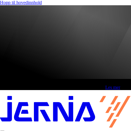
Hopp til hovedinnhold
Fri frakt over 800,-* | Klikk&hent 1 time | Retur i butikk
-
Les mer