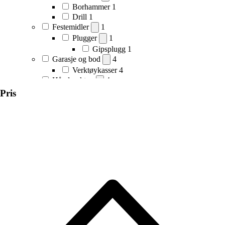
Borhammer
1
Drill
1
Festemidler
1
Plugger
1
Gipsplugg
1
Garasje og bod
4
Verktøykasser
4
Håndverktøy
4
Avbitertang
1
Pris
Tenger og tangsett
1
Sag og baufil
1
Skrueuttrekkersett
1
Skruverktøy
1
Verktøysett
1
Tilbehør elektroverktøy
2
Bits
1
Bor og bits
1
Bor og bits
1
Bor- og bitssett
1