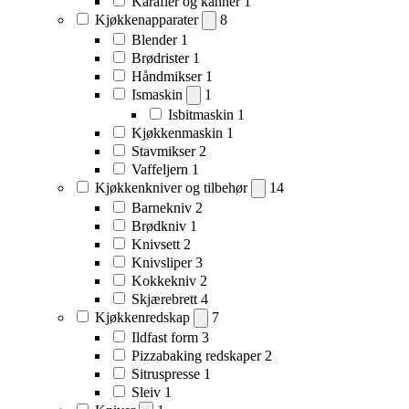
Karafler og kanner
1
Kjøkkenapparater
8
Blender
1
Brødrister
1
Håndmikser
1
Ismaskin
1
Isbitmaskin
1
Kjøkkenmaskin
1
Stavmikser
2
Vaffeljern
1
Kjøkkenkniver og tilbehør
14
Barnekniv
2
Brødkniv
1
Knivsett
2
Knivsliper
3
Kokkekniv
2
Skjærebrett
4
Kjøkkenredskap
7
Ildfast form
3
Pizzabaking redskaper
2
Sitruspresse
1
Sleiv
1