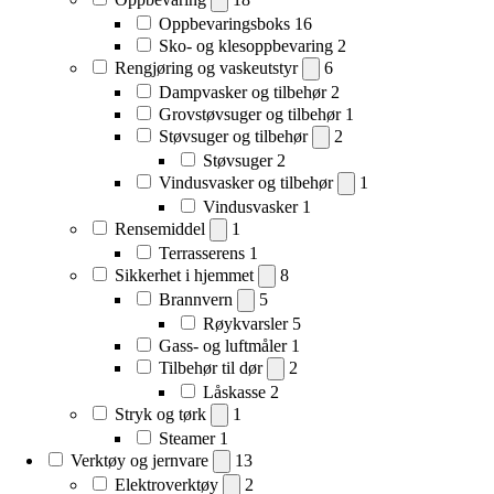
Oppbevaringsboks
16
Sko- og klesoppbevaring
2
Rengjøring og vaskeutstyr
6
Dampvasker og tilbehør
2
Grovstøvsuger og tilbehør
1
Støvsuger og tilbehør
2
Støvsuger
2
Vindusvasker og tilbehør
1
Vindusvasker
1
Rensemiddel
1
Terrasserens
1
Sikkerhet i hjemmet
8
Brannvern
5
Røykvarsler
5
Gass- og luftmåler
1
Tilbehør til dør
2
Låskasse
2
Stryk og tørk
1
Steamer
1
Verktøy og jernvare
13
Elektroverktøy
2