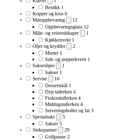
Kniver
1
Bestikk
1
Kopper og krus
6
Matoppbevaring
12
Oppbevaringsglass
12
Måle- og veieredskaper
1
Kjøkkenvekt
1
Oljer og krydder
2
Morter
1
Salt- og pepperkvern
1
Saksesliper
1
Sakser
1
Servise
16
Dessertskål
1
Dyp tallerken
4
Frokosttallerken
4
Middagstallerken
4
Serveringsboller og fat
3
Spesialsaks
5
Sakser
5
Stekepanner
29
Grillpanne
2