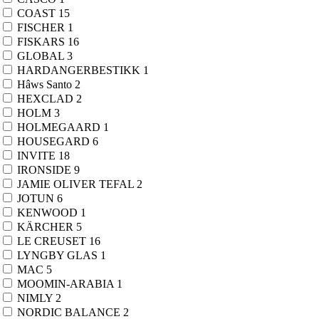
COAST
15
FISCHER
1
FISKARS
16
GLOBAL
3
HARDANGERBESTIKK
1
Hâws Santo
2
HEXCLAD
2
HOLM
3
HOLMEGAARD
1
HOUSEGARD
6
INVITE
18
IRONSIDE
9
JAMIE OLIVER TEFAL
2
JOTUN
6
KENWOOD
1
KÄRCHER
5
LE CREUSET
16
LYNGBY GLAS
1
MAC
5
MOOMIN-ARABIA
1
NIMLY
2
NORDIC BALANCE
2