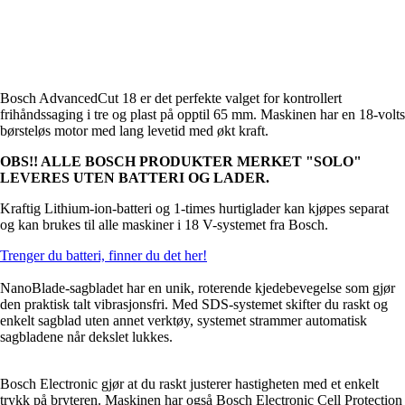
Bosch AdvancedCut 18 er det perfekte valget for kontrollert
frihåndssaging i tre og plast på opptil 65 mm. Maskinen har en 18-volts
børsteløs motor med lang levetid med økt kraft.
OBS!! ALLE BOSCH PRODUKTER MERKET "SOLO"
LEVERES UTEN BATTERI OG LADER.
Kraftig Lithium-ion-batteri og 1-times hurtiglader kan kjøpes separat
og kan brukes til alle maskiner i 18 V-systemet fra Bosch.
Trenger du batteri, finner du det her!
NanoBlade-sagbladet har en unik, roterende kjedebevegelse som gjør
den praktisk talt vibrasjonsfri. Med SDS-systemet skifter du raskt og
enkelt sagblad uten annet verktøy, systemet strammer automatisk
sagbladene når dekslet lukkes.
Bosch Electronic gjør at du raskt justerer hastigheten med et enkelt
trykk på bryteren. Maskinen har også Bosch Electronic Cell Protection