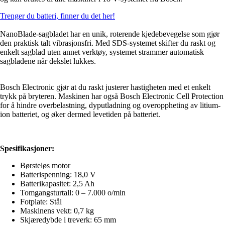
Trenger du batteri, finner du det her!
NanoBlade-sagbladet har en unik, roterende kjedebevegelse som gjør
den praktisk talt vibrasjonsfri. Med SDS-systemet skifter du raskt og
enkelt sagblad uten annet verktøy, systemet strammer automatisk
sagbladene når dekslet lukkes.
Bosch Electronic gjør at du raskt justerer hastigheten med et enkelt
trykk på bryteren. Maskinen har også Bosch Electronic Cell Protection
for å hindre overbelastning, dyputladning og overoppheting av litium-
ion batteriet, og øker dermed levetiden på batteriet.
Spesifikasjoner:
Børsteløs motor
Batterispenning: 18,0 V
Batterikapasitet: 2,5 Ah
Tomgangsturtall: 0 – 7.000 o/min
Fotplate: Stål
Maskinens vekt: 0,7 kg
Skjæredybde i treverk: 65 mm