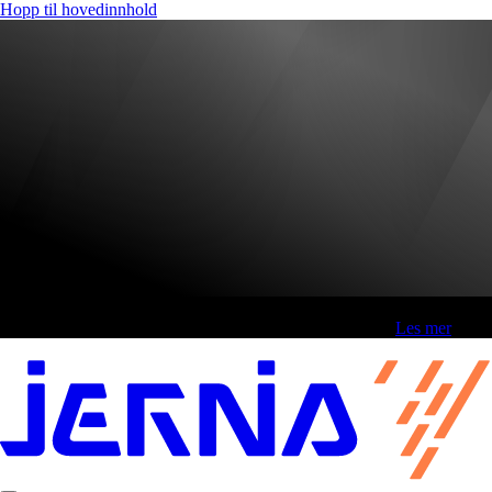
Hopp til hovedinnhold
Fri frakt over 800,-* | Klikk&hent 1 time | Retur i butikk
-
Les mer