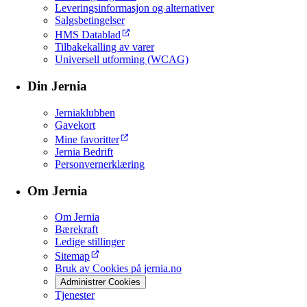
Leveringsinformasjon og alternativer
Salgsbetingelser
HMS Datablad
Tilbakekalling av varer
Universell utforming (WCAG)
Din Jernia
Jerniaklubben
Gavekort
Mine favoritter
Jernia Bedrift
Personvernerklæring
Om Jernia
Om Jernia
Bærekraft
Ledige stillinger
Sitemap
Bruk av Cookies på jernia.no
Administrer Cookies
Tjenester