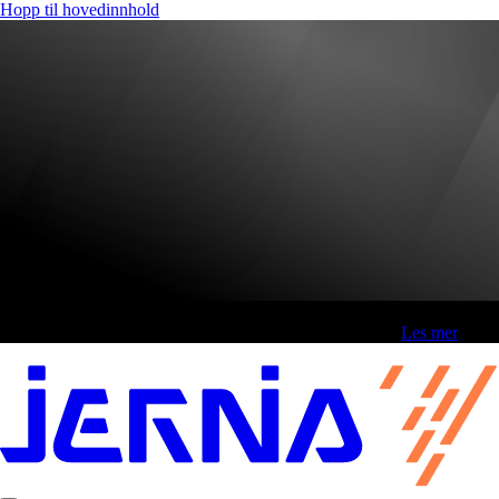
Hopp til hovedinnhold
Fri frakt over 800,-* | Klikk&hent 1 time | Retur i butikk
-
Les mer