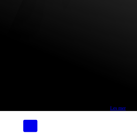
Fri frakt over 800,-* | Klikk&hent 1 time | Retur i butikk
-
Les mer