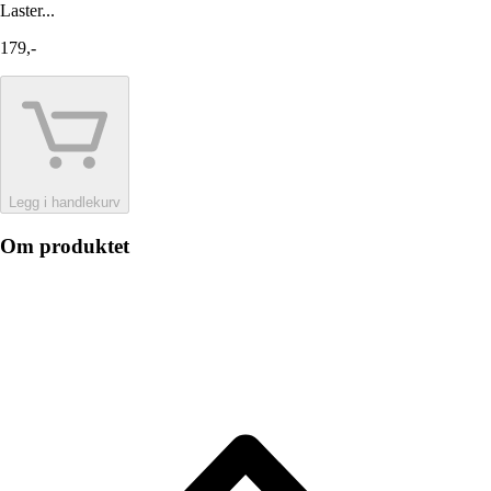
Laster...
179,-
Legg i handlekurv
Om produktet