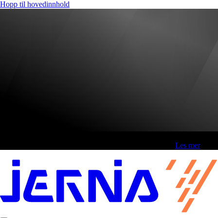
Hopp til hovedinnhold
Fri frakt over 800,-* | Klikk&hent 1 time | Retur i butikk
-
Les mer