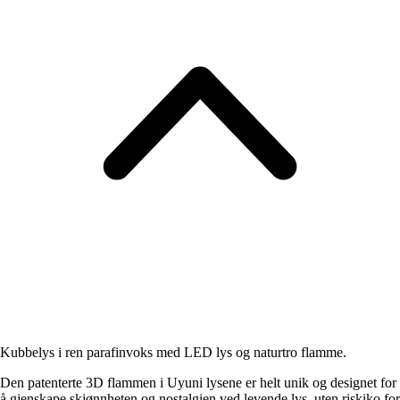
Kubbelys i ren parafinvoks med LED lys og naturtro flamme.
Den patenterte 3D flammen i Uyuni lysene er helt unik og designet for
å gjenskape skjønnheten og nostalgien ved levende lys, uten riskiko for