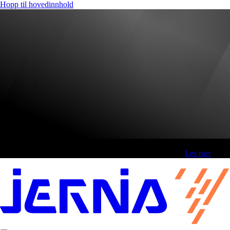
Hopp til hovedinnhold
Fri frakt over 800,-* | Klikk&hent 1 time | Retur i butikk
-
Les mer