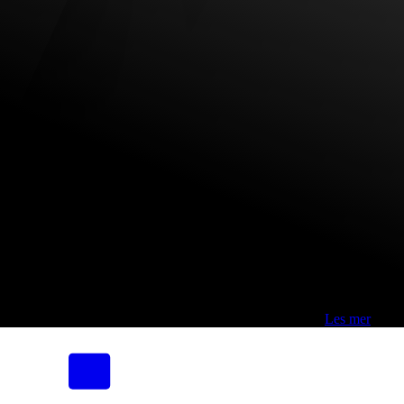
Fri frakt over 800,-* | Klikk&hent 1 time | Retur i butikk
-
Les mer