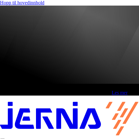
Hopp til hovedinnhold
Fri frakt over 800,-* | Klikk&hent 1 time | Retur i butikk
-
Les mer