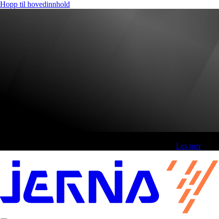
Hopp til hovedinnhold
Fri frakt over 800,-* | Klikk&hent 1 time | Retur i butikk
-
Les mer