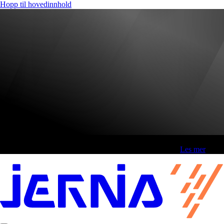
Hopp til hovedinnhold
Fri frakt over 800,-* | Klikk&hent 1 time | Retur i butikk
-
Les mer