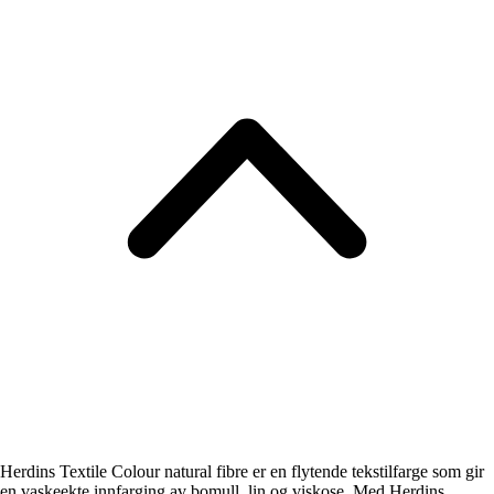
Herdins Textile Colour natural fibre er en flytende tekstilfarge som gir
en vaskeekte innfarging av bomull, lin og viskose. Med Herdins