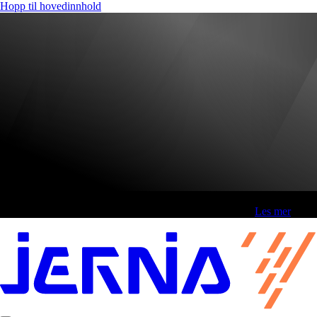
Hopp til hovedinnhold
Fri frakt over 800,-* | Klikk&hent 1 time | Retur i butikk
-
Les mer