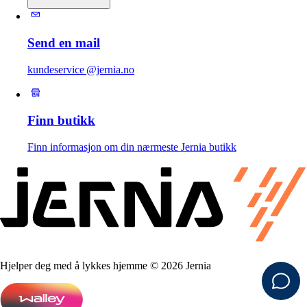
Send en mail
kundeservice @jernia.no
Finn butikk
Finn informasjon om din nærmeste Jernia butikk
Hjelper deg med å lykkes hjemme © 2026 Jernia