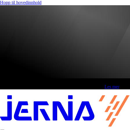
Hopp til hovedinnhold
Fri frakt over 800,-* | Klikk&hent 1 time | Retur i butikk
-
Les mer