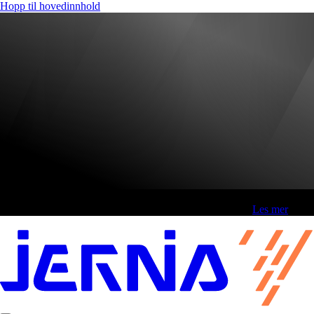
Hopp til hovedinnhold
Fri frakt over 800,-* | Klikk&hent 1 time | Retur i butikk
-
Les mer