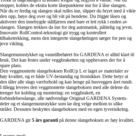
stopper, kobles de ekstra korte låsepunktene inn for å låse slangen.
Når du er ferdig og slangen skal rulles inn, slipper du bryet med å vikle
den opp, bøye deg over og bli våt på hendene. Du frigjør låsen og
aktiverer den innebygde stålfjæren med bare et lett rykk i enden av
slangen. Slangen trekkes da inn for deg automatisk, pålitelig og jevnt.
Innovativ RollControl-teknologi gir trygg og kontrollert
tilbaketrekking, mens den integrerte slangeføringen sørger for pen og
jevn vikling.
Slangemunnstykket og vanntilbehøret fra GARDENA er alltid klart til
bruk. Det kan festes under veggbraketten og oppbevares der for å
spare plass.
Den veggmonterte slangeboksen RollUp L er laget av materialer av
høy kvalitet, og er både UV-bestandig og frostsikker. Dette betyr at
den tåler alle slags værforhold og kan henge på husveggen året rundt.
I tillegg leveres den veggmonterte slangeboksen med alle delene du
trenger for kobling og montering: en veggbrakett, en
forbindelsesslange, alle nødvendige Original GARDENA System-
deler og et slangemunnstykke som lar deg velge mellom to ulike
stråler. Dessuten beskyttes slangeboksen med en egen tyverisikring.
GARDENA gir
5 års garanti
på denne slangeboksen av høy kvalitet.
Leveres med: