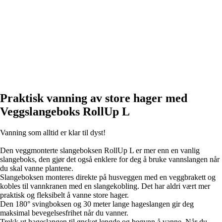
Praktisk vanning av store hager med
Veggslangeboks RollUp L
Vanning som alltid er klar til dyst!
Den veggmonterte slangeboksen RollUp L er mer enn en vanlig
slangeboks, den gjør det også enklere for deg å bruke vannslangen når
du skal vanne plantene.
Slangeboksen monteres direkte på husveggen med en veggbrakett og
kobles til vannkranen med en slangekobling. Det har aldri vært mer
praktisk og fleksibelt å vanne store hager.
Den 180° svingboksen og 30 meter lange hageslangen gir deg
maksimal bevegelsesfrihet når du vanner.
Trekk ut hageslangen til ønsket lengde og begynn å vanne. Når du