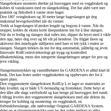
Slangeboksen monteres direkte på husveggen med en veggbrakett og
kobles til vannkranen med en slangekobling. Det har aldri vært mer
praktisk og fleksibelt å vanne store hager.
Den 180° svingboksen og 30 meter lange hageslangen gir deg
maksimal bevegelsesfrihet når du vanner.
Trekk ut hageslangen til ønsket lengde og begynn å vanne. Når du
stopper, kobles de ekstra korte låsepunktene inn for å låse slangen.
Når du er ferdig og slangen skal rulles inn, slipper du bryet med å vikle
den opp, bøye deg over og bli våt på hendene. Du frigjør låsen og
aktiverer den innebygde stålfjæren med bare et lett rykk i enden av
slangen. Slangen trekkes da inn for deg automatisk, pålitelig og jevnt.
Innovativ RollControl-teknologi gir trygg og kontrollert
tilbaketrekking, mens den integrerte slangeføringen sørger for pen og
jevn vikling.
Slangemunnstykket og vanntilbehøret fra GARDENA er alltid klart til
bruk. Det kan festes under veggbraketten og oppbevares der for å
spare plass.
Den veggmonterte slangeboksen RollUp L er laget av materialer av
høy kvalitet, og er både UV-bestandig og frostsikker. Dette betyr at
den tåler alle slags værforhold og kan henge på husveggen året rundt.
I tillegg leveres den veggmonterte slangeboksen med alle delene du
trenger for kobling og montering: en veggbrakett, en
forbindelsesslange, alle nødvendige Original GARDENA System-
deler og et slangemunnstykke som lar deg velge mellom to ulike