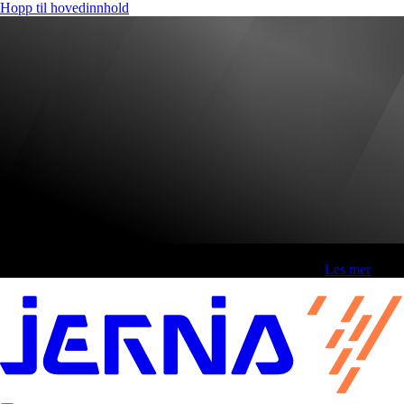
Hopp til hovedinnhold
Fri frakt over 800,-* | Klikk&hent 1 time | Retur i butikk
-
Les mer