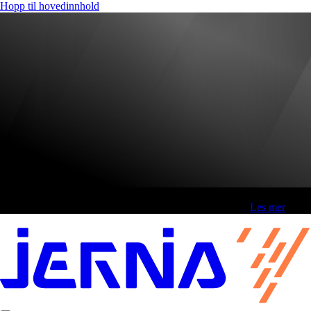
Hopp til hovedinnhold
Fri frakt over 800,-* | Klikk&hent 1 time | Retur i butikk
-
Les mer