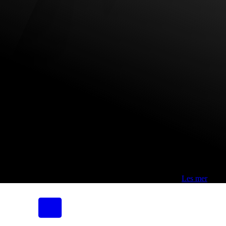
Fri frakt over 800,-* | Klikk&hent 1 time | Retur i butikk
-
Les mer