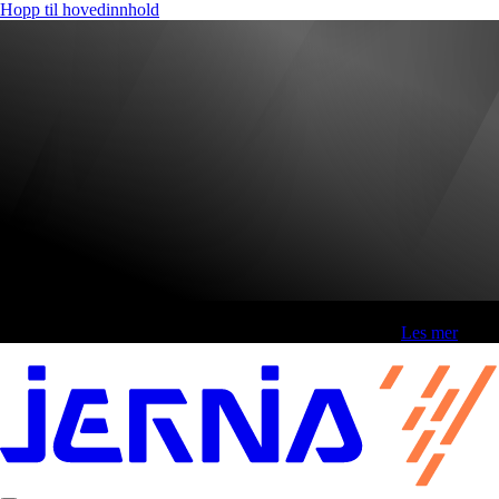
Hopp til hovedinnhold
Fri frakt over 800,-* | Klikk&hent 1 time | Retur i butikk
-
Les mer