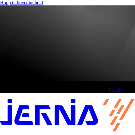
Hopp til hovedinnhold
Fri frakt over 800,-* | Klikk&hent 1 time | Retur i butikk
-
Les mer