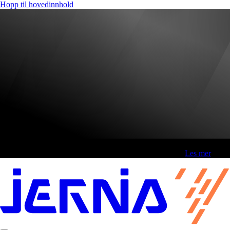
Hopp til hovedinnhold
Fri frakt over 800,-* | Klikk&hent 1 time | Retur i butikk
-
Les mer