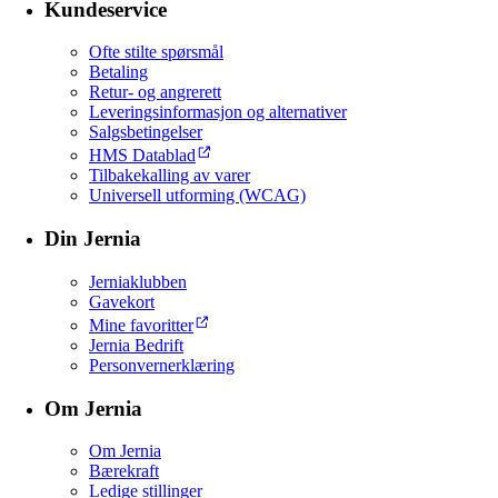
Kundeservice
Ofte stilte spørsmål
Betaling
Retur- og angrerett
Leveringsinformasjon og alternativer
Salgsbetingelser
HMS Datablad
Tilbakekalling av varer
Universell utforming (WCAG)
Din Jernia
Jerniaklubben
Gavekort
Mine favoritter
Jernia Bedrift
Personvernerklæring
Om Jernia
Om Jernia
Bærekraft
Ledige stillinger