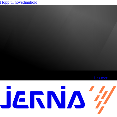
Hopp til hovedinnhold
Fri frakt over 800,-* | Klikk&hent 1 time | Retur i butikk
-
Les mer