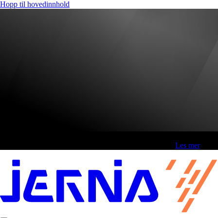
Hopp til hovedinnhold
Fri frakt over 800,-* | Klikk&hent 1 time | Retur i butikk
-
Les mer