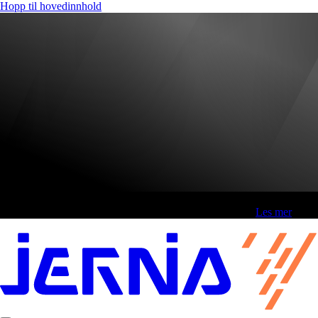
Hopp til hovedinnhold
Fri frakt over 800,-* | Klikk&hent 1 time | Retur i butikk
-
Les mer