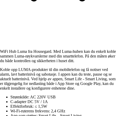
WiFi Hub Luma fra Housegard. Med Luma-huben kan du enkelt koble
sammen Luma-røykvarslerne med din smarttelefon. På den måten øker
du både kontrollen og sikkerheten i huset ditt.
Koble opp LUMA-produkter til din mobiltelefon og få notiser ved
alarm, lavt batterinivå og sabotasje. I appen kan du teste, pause og se
aktuelt batterinivå. Ved hjelp av appen, Smart Life - Smart Living, som
er tilgjengelig for nedlasting både i App Store og Google Play, kan du
enkelt installere og konfigurere enhetene dine.
Strømkilde: AC 220V USB
C-adapter DC 5V / 1A
Effektforbruk: ≤ 1,5W
Wi-Fi-ruterens frekvens: 2,4 GHz
App som støttes: Smart Life – Smart Living