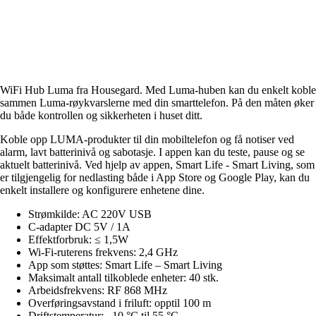
WiFi Hub Luma fra Housegard. Med Luma-huben kan du enkelt koble
sammen Luma-røykvarslerne med din smarttelefon. På den måten øker
du både kontrollen og sikkerheten i huset ditt.
Koble opp LUMA-produkter til din mobiltelefon og få notiser ved
alarm, lavt batterinivå og sabotasje. I appen kan du teste, pause og se
aktuelt batterinivå. Ved hjelp av appen, Smart Life - Smart Living, som
er tilgjengelig for nedlasting både i App Store og Google Play, kan du
enkelt installere og konfigurere enhetene dine.
Strømkilde: AC 220V USB
C-adapter DC 5V / 1A
Effektforbruk: ≤ 1,5W
Wi-Fi-ruterens frekvens: 2,4 GHz
App som støttes: Smart Life – Smart Living
Maksimalt antall tilkoblede enheter: 40 stk.
Arbeidsfrekvens: RF 868 MHz
Overføringsavstand i friluft: opptil 100 m
Driftstemperatur: –10 °C til 55 °C