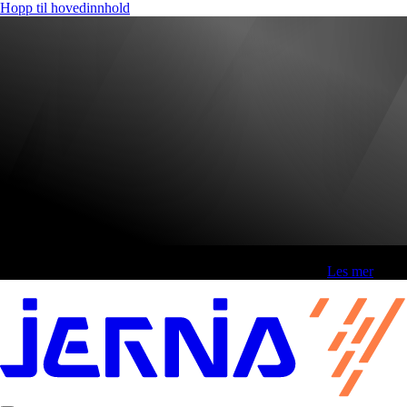
Hopp til hovedinnhold
Fri frakt over 800,-* | Klikk&hent 1 time | Retur i butikk
-
Les mer